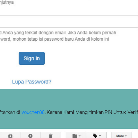
ftarkan di
voucher88
, Karena Kami Mengirimkan PIN Untuk Verif