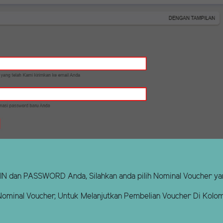
IN dan PASSWORD Anda, Silahkan anda pilih Nominal Voucher yan
Nominal Voucher, Untuk Melanjutkan Pembelian Voucher Di Kolom 