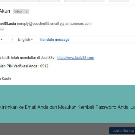
ikirimkan ke Email Anda dan Masukan Kembali Password Anda, La