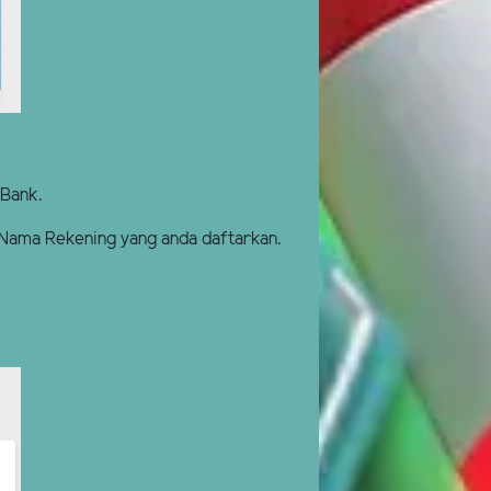
 Bank.
 Nama Rekening yang anda daftarkan.