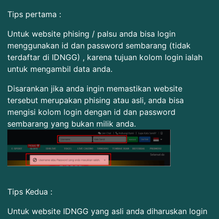
Tips pertama :
Untuk website phising / palsu anda bisa login
menggunakan id dan password sembarang (tidak
terdaftar di IDNGG) , karena tujuan kolom login ialah
untuk mengambil data anda.
Disarankan jika anda ingin memastikan website
tersebut merupakan phising atau asli, anda bisa
mengisi kolom login dengan id dan password
sembarang yang bukan milik anda.
Tips Kedua :
Untuk website IDNGG yang asli anda diharuskan login