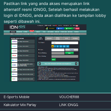
Pastikan link yang anda akses merupakan link
alternatif resmi IDNGG, Setelah berhasil melakukan
login di IDNGG, anda akan dialihkan ke tampilan lobby
seperti dibawah ini.
E-Sports Mobile
VOUCHER88
Kalkulator Mix Parlay
LINK IDNGG