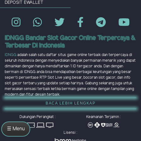
DEPOSIT EWALLET
IDNGG Bandar Slot Gacor Online Terpercaya &
Terbesar Di Indonesia
IDNGG
adalah salah satu daftar situs game online terbaik dan terpercaya di
seluruh indonesia dengan menyediakan banyak permainan menarik yang dapat
dimainkan dengan hanya mendaftarkan 1 ID tergacor anda. Dan dengan
bermain di IDNGG anda bisa mendapatkan berbagai keuntungan yang besar
seperti persentase RTP Slot Live yang besar, bocoran slot gacor, dan info
slot gacor terbaru yang update setiap harinya. Gabung sekarang juga untuk
merasakan sensasi terbaik ketika bermain game online dengan tampilan yang
modern dan fitur desain terbaik.
BACA LEBIH LENGKAP
Dukungan Perangkat :
Keamanan Terjamin :
☰ Menu
Lisensi :