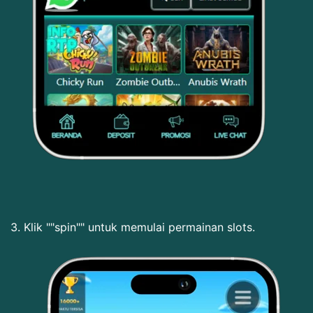
3. Klik ""spin"" untuk memulai permainan slots.