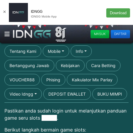
×
IDNGG
Download
IDNGG Mobile App
MASUK
DAFTAR
Tentang Kami
Mobile
Info
Bertanggung Jawab
Kebijakan
Cara Betting
VOUCHER88
Phising
Kalkulator Mix Parlay
Video Idngg
DEPOSIT EWALLET
BUKU MIMPI
Pastikan anda sudah login untuk melanjutkan panduan
game seru slots
IDNGG
.
Berikut langkah bermain game slots: