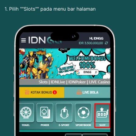
1. Pilih ""Slots"" pada menu bar halaman